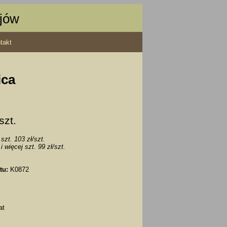
ajów
takt
ica
 szt.
szt. 103 zł/szt.
i więcej szt. 99 zł/szt.
tu:
K0872
at