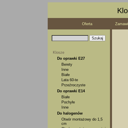
Klo
Oferta
Zamawi
Klosze
Do oprawki E27
Berety
Inne
Białe
Lata 60-te
Przeźroczyste
Do oprawki E14
Białe
Pochyłe
Inne
Do halogenów
Otwór montażowy do 1,5
cm