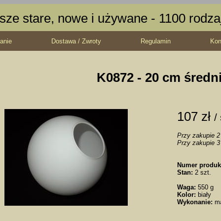
sze stare, nowe i używane - 1100 rodz
anie
Dostawa / Zwroty
Regulamin
Kon
K0872 - 20 cm średn
107 zł
/
Przy zakupie 2 
Przy zakupie 3 
Numer produk
Stan:
2 szt.
Waga:
550 g
Kolor:
biały
Wykonanie:
m