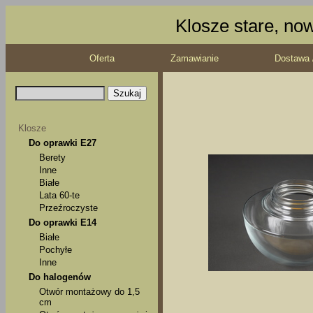
Klosze stare, no
Oferta
Zamawianie
Dostawa 
Klosze
Do oprawki E27
Berety
Inne
Białe
Lata 60-te
Przeźroczyste
Do oprawki E14
Białe
Pochyłe
Inne
Do halogenów
Otwór montażowy do 1,5
cm