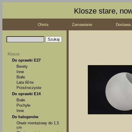
Klosze stare, no
Oferta
Zamawianie
Dostawa 
Klosze
Do oprawki E27
Berety
Inne
Białe
Lata 60-te
Przeźroczyste
Do oprawki E14
Białe
Pochyłe
Inne
Do halogenów
Otwór montażowy do 1,5
cm