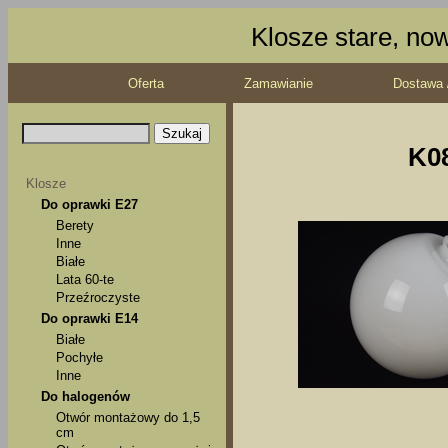
Klosze stare, no
Oferta
Zamawianie
Dostawa 
K08
Klosze
Do oprawki E27
Berety
Inne
Białe
Lata 60-te
Przeźroczyste
Do oprawki E14
Białe
Pochyłe
Inne
Do halogenów
Otwór montażowy do 1,5
cm