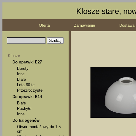
Klosze stare, no
Oferta
Zamawianie
Dostawa 
Klosze
Do oprawki E27
Berety
Inne
Białe
Lata 60-te
Przeźroczyste
Do oprawki E14
Białe
Pochyłe
Inne
Do halogenów
Otwór montażowy do 1,5
cm