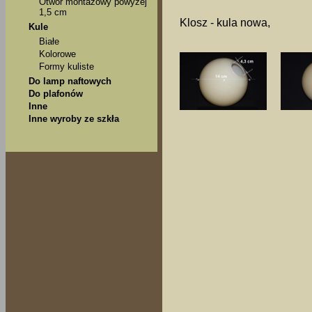
Otwór montażowy powyżej
1,5 cm
Klosz - kula nowa,
Kule
Białe
Kolorowe
Formy kuliste
Do lamp naftowych
Do plafonów
Inne
Inne wyroby ze szkła