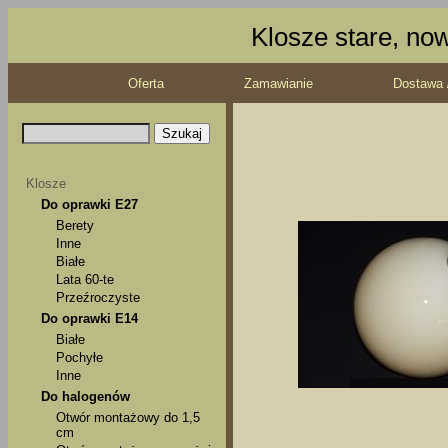
Klosze stare, no
Oferta
Zamawianie
Dostawa 
Klosze
Do oprawki E27
Berety
Inne
Białe
Lata 60-te
Przeźroczyste
Do oprawki E14
Białe
Pochyłe
Inne
Do halogenów
Otwór montażowy do 1,5
cm