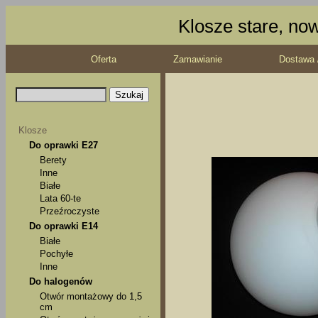
Klosze stare, no
Oferta
Zamawianie
Dostawa 
Klosze
Do oprawki E27
Berety
Inne
Białe
Lata 60-te
Przeźroczyste
Do oprawki E14
Białe
Pochyłe
Inne
Do halogenów
Otwór montażowy do 1,5
cm