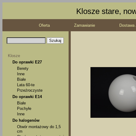
Klosze stare, no
Oferta
Zamawianie
Dostawa 
Klosze
Do oprawki E27
Berety
Inne
Białe
Lata 60-te
Przeźroczyste
Do oprawki E14
Białe
Pochyłe
Inne
Do halogenów
Otwór montażowy do 1,5
cm