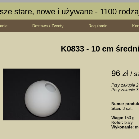
sze stare, nowe i używane - 1100 rodz
anie
Dostawa / Zwroty
Regulamin
Kon
K0833 - 10 cm średn
96 zł
/ s
Przy zakupie 2 
Przy zakupie 3 
Numer produk
Stan:
3 szt.
Waga:
150 g
Kolor:
biały
Wykonanie:
m