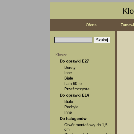
Klo
Oferta
Zamawi
Klosze
Do oprawki E27
Berety
Inne
Białe
Lata 60-te
Przeźroczyste
Do oprawki E14
Białe
Pochyłe
Inne
Do halogenów
Otwór montażowy do 1,5
cm