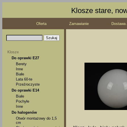
Klosze stare, no
Oferta
Zamawianie
Dostawa 
Klosze
Do oprawki E27
Berety
Inne
Białe
Lata 60-te
Przeźroczyste
Do oprawki E14
Białe
Pochyłe
Inne
Do halogenów
Otwór montażowy do 1,5
cm