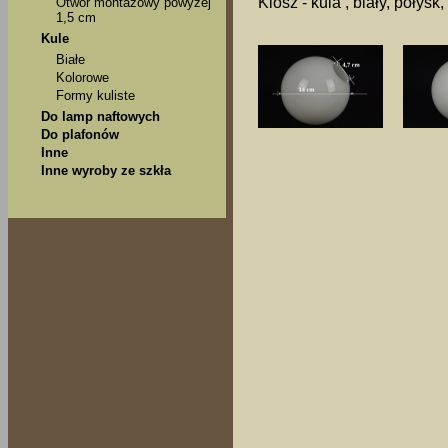
Klosz - kula , biały, połysk
Otwór montażowy powyżej
1,5 cm
Kule
Białe
Kolorowe
Formy kuliste
Do lamp naftowych
Do plafonów
Inne
Inne wyroby ze szkła