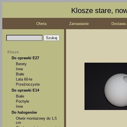
Klosze stare, no
Oferta
Zamawianie
Dostawa 
Klosze
Do oprawki E27
Berety
Inne
Białe
Lata 60-te
Przeźroczyste
Do oprawki E14
Białe
Pochyłe
Inne
Do halogenów
Otwór montażowy do 1,5
cm