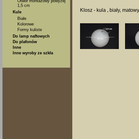
Otwór montażowy powyżej
1,5 cm
Klosz - kula , biały, matow
Kule
Białe
Kolorowe
Formy kuliste
Do lamp naftowych
Do plafonów
Inne
Inne wyroby ze szkła