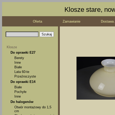
Klosze stare, no
Oferta
Zamawianie
Dostawa 
Klosze
Do oprawki E27
Berety
Inne
Białe
Lata 60-te
Przeźroczyste
Do oprawki E14
Białe
Pochyłe
Inne
Do halogenów
Otwór montażowy do 1,5
cm