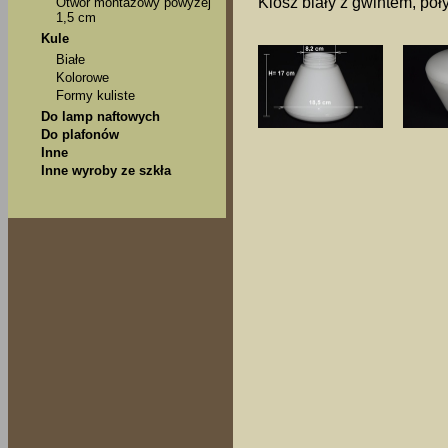
Klosz biały z gwintem, poł
Otwór montażowy powyżej
1,5 cm
Kule
Białe
Kolorowe
Formy kuliste
Do lamp naftowych
Do plafonów
Inne
Inne wyroby ze szkła