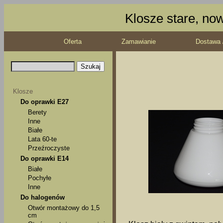
Klosze stare, no
Oferta
Zamawianie
Dostawa 
Klosze
Do oprawki E27
Berety
Inne
Białe
Lata 60-te
Przeźroczyste
Do oprawki E14
Białe
Pochyłe
Inne
Do halogenów
Otwór montażowy do 1,5
cm