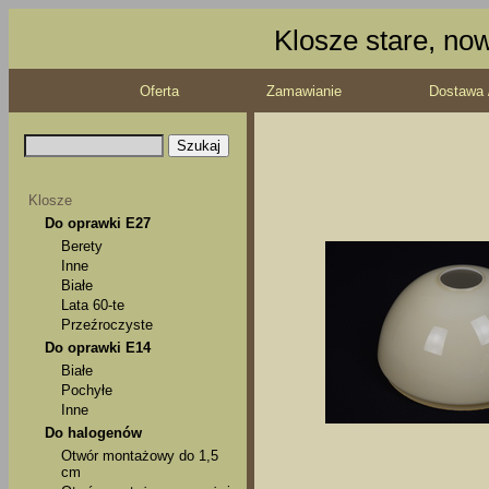
Klosze stare, no
Oferta
Zamawianie
Dostawa 
Klosze
Do oprawki E27
Berety
Inne
Białe
Lata 60-te
Przeźroczyste
Do oprawki E14
Białe
Pochyłe
Inne
Do halogenów
Otwór montażowy do 1,5
cm