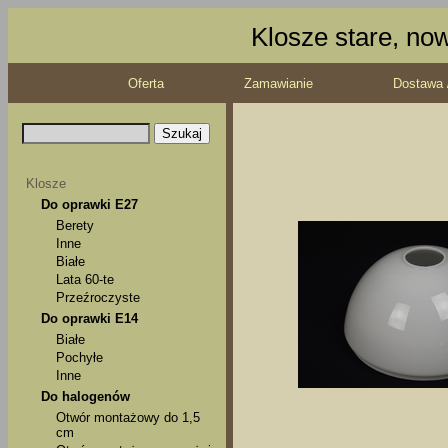
Klosze stare, no
Oferta
Zamawianie
Dostawa 
Klosze
Do oprawki E27
Berety
Inne
Białe
Lata 60-te
Przeźroczyste
Do oprawki E14
Białe
Pochyłe
Inne
Do halogenów
Otwór montażowy do 1,5
cm