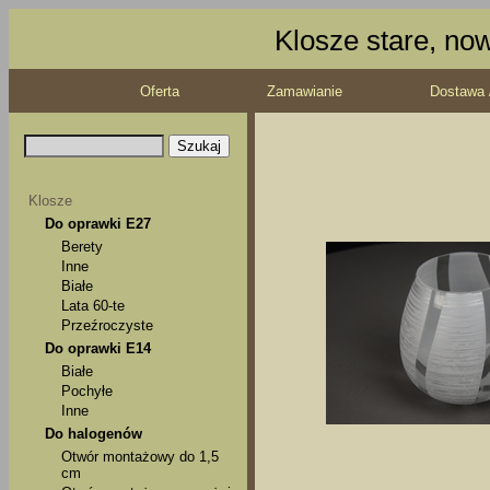
Klosze stare, no
Oferta
Zamawianie
Dostawa 
Klosze
Do oprawki E27
Berety
Inne
Białe
Lata 60-te
Przeźroczyste
Do oprawki E14
Białe
Pochyłe
Inne
Do halogenów
Otwór montażowy do 1,5
cm