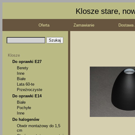
Klosze stare, no
Oferta
Zamawianie
Dostawa 
Klosze
Do oprawki E27
Berety
Inne
Białe
Lata 60-te
Przeźroczyste
Do oprawki E14
Białe
Pochyłe
Inne
Do halogenów
Otwór montażowy do 1,5
cm