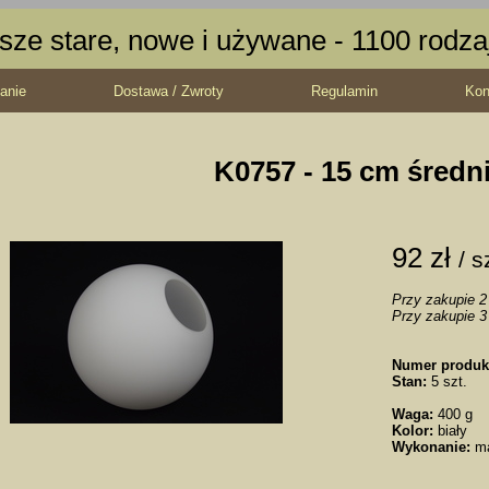
sze stare, nowe i używane - 1100 rodz
anie
Dostawa / Zwroty
Regulamin
Kon
K0757 - 15 cm średn
92 zł
/ s
Przy zakupie 2 
Przy zakupie 3 
Numer produk
Stan:
5 szt.
Waga:
400 g
Kolor:
biały
Wykonanie:
m