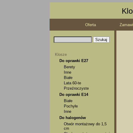
Klo
Oferta
Zamawi
Klosze
Do oprawki E27
Berety
Inne
Białe
Lata 60-te
Przeźroczyste
Do oprawki E14
Białe
Pochyłe
Inne
Do halogenów
Otwór montażowy do 1,5
cm