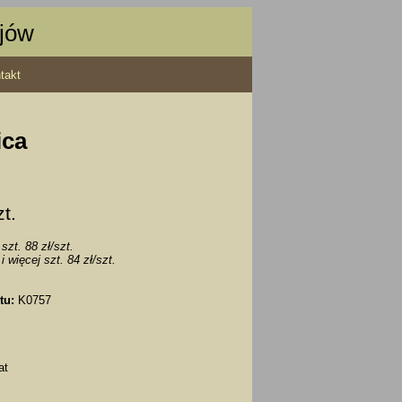
ajów
takt
ica
zt.
szt. 88 zł/szt.
i więcej szt. 84 zł/szt.
tu:
K0757
at