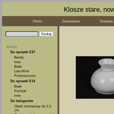
Klosze stare, no
Oferta
Zamawianie
Dostawa 
Klosze
Do oprawki E27
Berety
Inne
Białe
Lata 60-te
Przeźroczyste
Do oprawki E14
Białe
Pochyłe
Inne
Do halogenów
Otwór montażowy do 1,5
cm