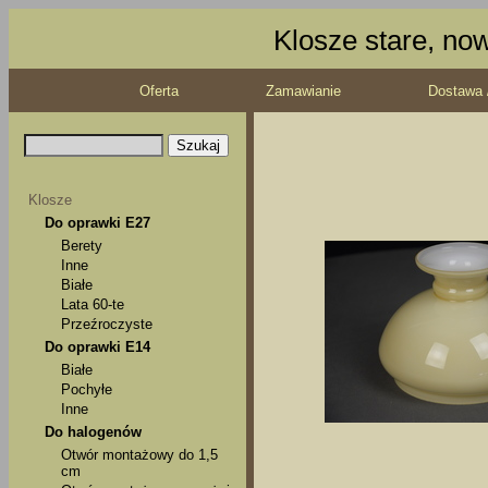
Klosze stare, no
Oferta
Zamawianie
Dostawa 
Klosze
Do oprawki E27
Berety
Inne
Białe
Lata 60-te
Przeźroczyste
Do oprawki E14
Białe
Pochyłe
Inne
Do halogenów
Otwór montażowy do 1,5
cm