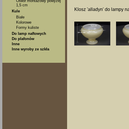
Otwór montażowy powyżej
1,5 cm
Klosz 'alladyn' do lampy n
Kule
Białe
Kolorowe
Formy kuliste
Do lamp naftowych
Do plafonów
Inne
Inne wyroby ze szkła