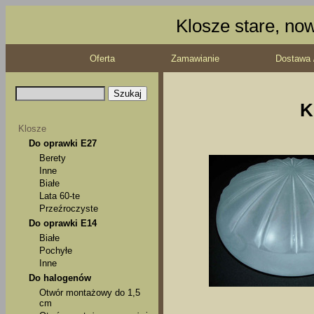
Klosze stare, no
Oferta
Zamawianie
Dostawa 
K
Klosze
Do oprawki E27
Berety
Inne
Białe
Lata 60-te
Przeźroczyste
Do oprawki E14
Białe
Pochyłe
Inne
Do halogenów
Otwór montażowy do 1,5
cm