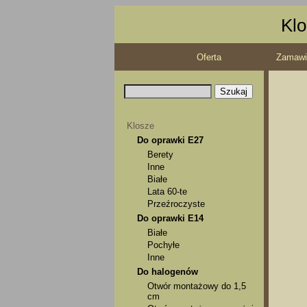
Klo
Oferta
Zamawi
Klosze
Do oprawki E27
Berety
Inne
Białe
Lata 60-te
Przeźroczyste
Do oprawki E14
Białe
Pochyłe
Inne
Do halogenów
Otwór montażowy do 1,5
cm