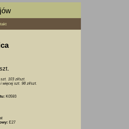
ajów
takt
ica
 szt.
szt. 103 zł/szt.
i więcej szt. 98 zł/szt.
tu:
K0593
at
owy:
E27