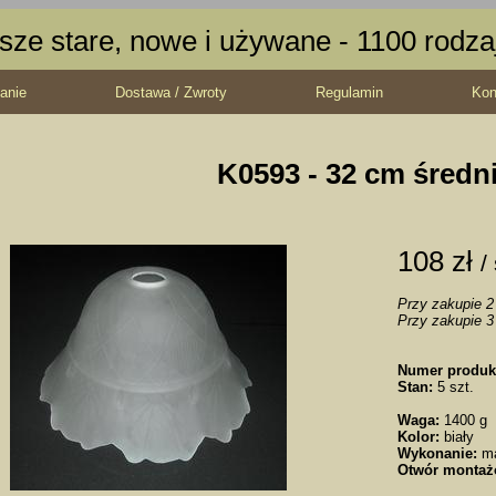
sze stare, nowe i używane - 1100 rodz
anie
Dostawa / Zwroty
Regulamin
Kon
K0593 - 32 cm średn
108 zł
/
Przy zakupie 2 
Przy zakupie 3 
Numer produk
Stan:
5 szt.
Waga:
1400 g
Kolor:
biały
Wykonanie:
m
Otwór montaż