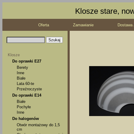
Klosze stare, no
Oferta
Zamawianie
Dostawa 
Klosze
Do oprawki E27
Berety
Inne
Białe
Lata 60-te
Przeźroczyste
Do oprawki E14
Białe
Pochyłe
Inne
Do halogenów
Otwór montażowy do 1,5
cm