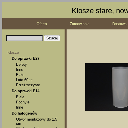
Klosze stare, no
Oferta
Zamawianie
Dostawa 
Klosze
Do oprawki E27
Berety
Inne
Białe
Lata 60-te
Przeźroczyste
Do oprawki E14
Białe
Pochyłe
Inne
Do halogenów
Otwór montażowy do 1,5
cm