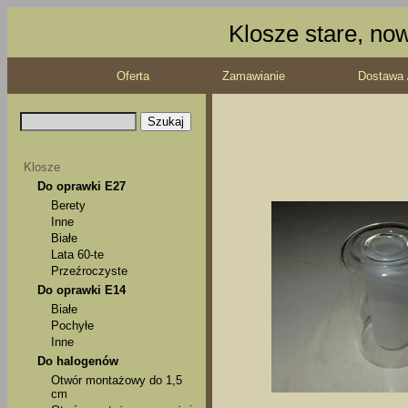
Klosze stare, no
Oferta
Zamawianie
Dostawa 
Klosze
Do oprawki E27
Berety
Inne
Białe
Lata 60-te
Przeźroczyste
Do oprawki E14
Białe
Pochyłe
Inne
Do halogenów
Otwór montażowy do 1,5
cm