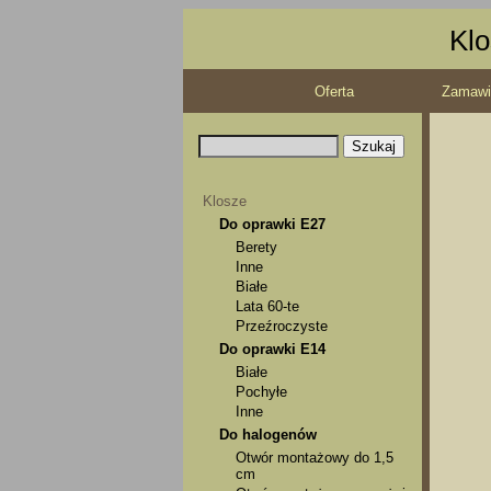
Klo
Oferta
Zamawi
Klosze
Do oprawki E27
Berety
Inne
Białe
Lata 60-te
Przeźroczyste
Do oprawki E14
Białe
Pochyłe
Inne
Do halogenów
Otwór montażowy do 1,5
cm