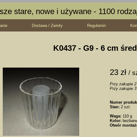
sze stare, nowe i używane - 1100 rodz
anie
Dostawa / Zwroty
Regulamin
Kon
K0437 - G9 - 6 cm śre
23 zł
/ s
Przy zakupie 2 
Przy zakupie 3 
Numer produk
Stan:
2 szt.
Waga:
110 g
Kolor:
bezbarw
Otwór montaż