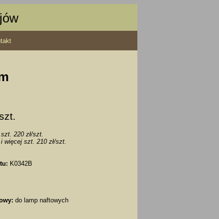
ajów
takt
cm
 szt.
szt. 220 zł/szt.
i więcej szt. 210 zł/szt.
tu:
K0342B
owy:
do lamp naftowych