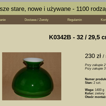
sze stare, nowe i używane - 1100 rodz
anie
Dostawa / Zwroty
Regulamin
Kon
K0342B - 32 / 29,5 
230 zł
/
Przy zakupie 2 
Przy zakupie 3 
Numer produk
Stan:
2 szt.
Waga:
1400 g
Kolor:
zielony
Otwór montaż