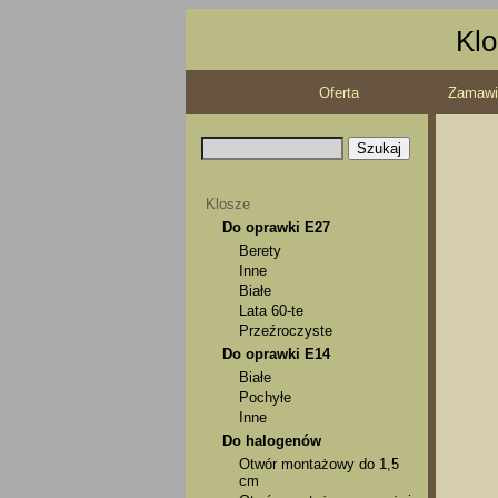
Klo
Oferta
Zamawi
Klosze
Do oprawki E27
Berety
Inne
Białe
Lata 60-te
Przeźroczyste
Do oprawki E14
Białe
Pochyłe
Inne
Do halogenów
Otwór montażowy do 1,5
cm