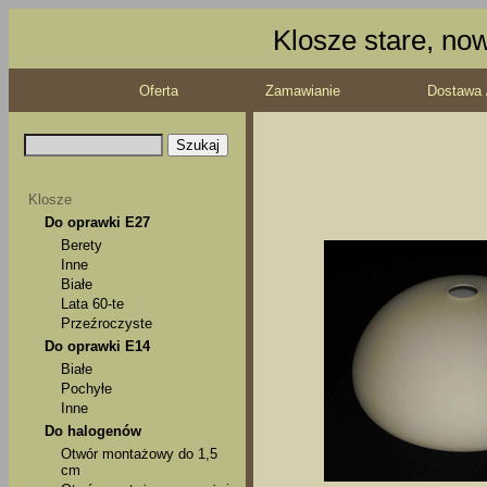
Klosze stare, no
Oferta
Zamawianie
Dostawa 
Klosze
Do oprawki E27
Berety
Inne
Białe
Lata 60-te
Przeźroczyste
Do oprawki E14
Białe
Pochyłe
Inne
Do halogenów
Otwór montażowy do 1,5
cm