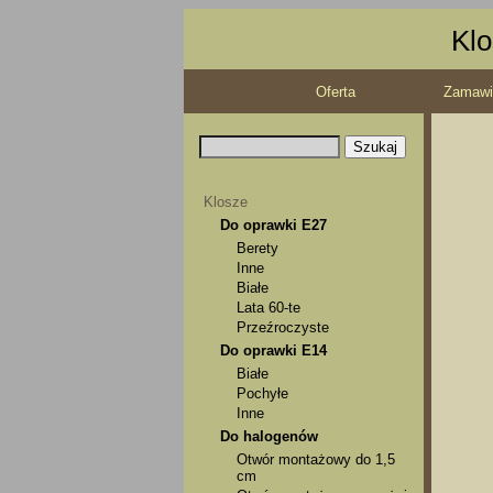
Klo
Oferta
Zamawi
Klosze
Do oprawki E27
Berety
Inne
Białe
Lata 60-te
Przeźroczyste
Do oprawki E14
Białe
Pochyłe
Inne
Do halogenów
Otwór montażowy do 1,5
cm