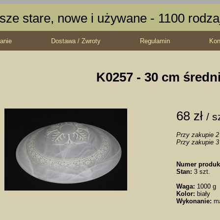
sze stare, nowe i używane - 1100 rodz
anie
Dostawa / Zwroty
Regulamin
Kon
K0257 - 30 cm średn
68 zł
/ s
Przy zakupie 2 
Przy zakupie 3 
Numer produk
Stan:
3 szt.
Waga:
1000 g
Kolor:
biały
Wykonanie:
m