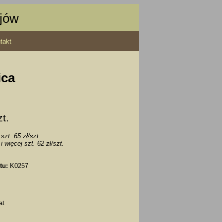
ajów
takt
ica
zt.
szt. 65 zł/szt.
i więcej szt. 62 zł/szt.
tu:
K0257
at