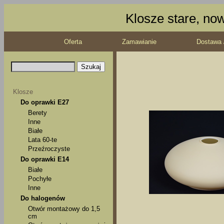
Klosze stare, no
Oferta
Zamawianie
Dostawa 
Klosze
Do oprawki E27
Berety
Inne
Białe
Lata 60-te
Przeźroczyste
Do oprawki E14
Białe
Pochyłe
Inne
Do halogenów
Otwór montażowy do 1,5
cm