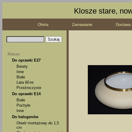
Klosze stare, no
Oferta
Zamawianie
Dostawa 
Klosze
Do oprawki E27
Berety
Inne
Białe
Lata 60-te
Przeźroczyste
Do oprawki E14
Białe
Pochyłe
Inne
Do halogenów
Otwór montażowy do 1,5
cm