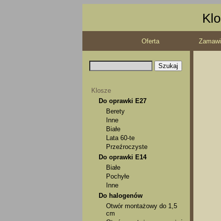
Klo
Oferta
Zamawi
Klosze
Do oprawki E27
Berety
Inne
Białe
Lata 60-te
Przeźroczyste
Do oprawki E14
Białe
Pochyłe
Inne
Do halogenów
Otwór montażowy do 1,5
cm