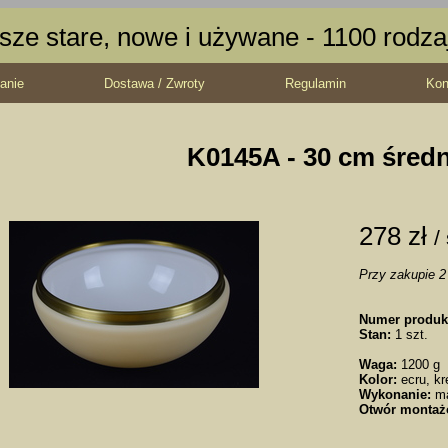
sze stare, nowe i używane - 1100 rodz
anie
Dostawa / Zwroty
Regulamin
Kon
K0145A - 30 cm średn
278 zł
/
Przy zakupie 2 
Numer produk
Stan:
1 szt.
Waga:
1200 g
Kolor:
ecru, k
Wykonanie:
m
Otwór montaż