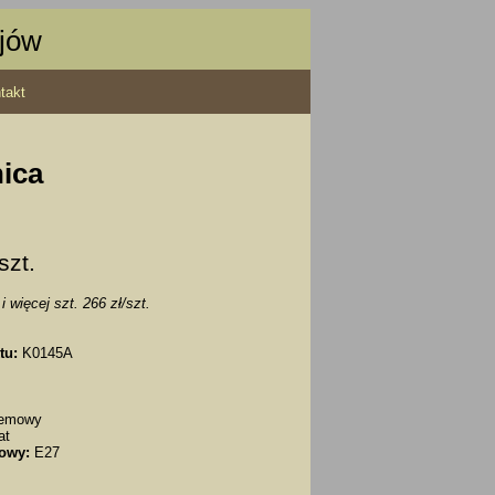
ajów
takt
ica
 szt.
i więcej szt. 266 zł/szt.
tu:
K0145A
remowy
at
owy:
E27