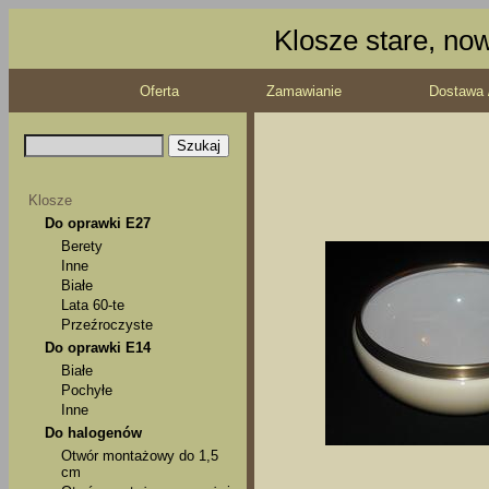
Klosze stare, no
Oferta
Zamawianie
Dostawa 
Klosze
Do oprawki E27
Berety
Inne
Białe
Lata 60-te
Przeźroczyste
Do oprawki E14
Białe
Pochyłe
Inne
Do halogenów
Otwór montażowy do 1,5
cm