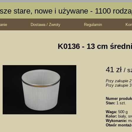
sze stare, nowe i używane - 1100 rodz
anie
Dostawa / Zwroty
Regulamin
Kon
K0136 - 13 cm średn
41 zł
/ s
Przy zakupie 2 
Przy zakupie 3 
Numer produk
Stan:
1 szt.
Waga:
500 g
Kolor:
biały, s
Wykonanie:
m
Otwór montaż