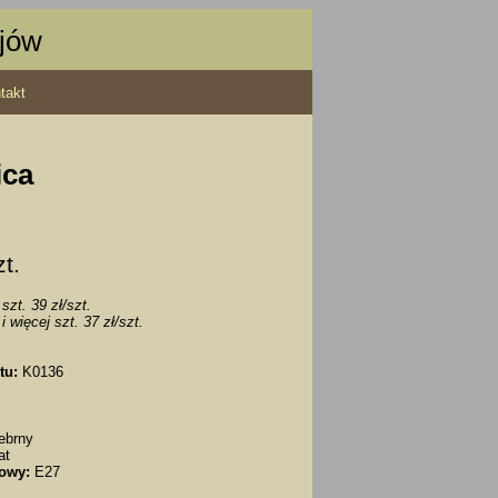
ajów
takt
ica
zt.
szt. 39 zł/szt.
i więcej szt. 37 zł/szt.
tu:
K0136
rebrny
at
owy:
E27