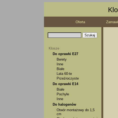
Klo
Oferta
Zamawi
Klosze
Do oprawki E27
Berety
Inne
Białe
Lata 60-te
Przeźroczyste
Do oprawki E14
Białe
Pochyłe
Inne
Do halogenów
Otwór montażowy do 1,5
cm