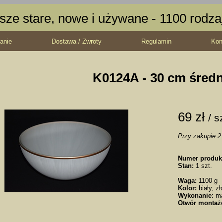
sze stare, nowe i używane - 1100 rodz
anie
Dostawa / Zwroty
Regulamin
Kon
K0124A - 30 cm średn
69 zł
/ s
Przy zakupie 2 
Numer produk
Stan:
1 szt.
Waga:
1100 g
Kolor:
biały, zł
Wykonanie:
m
Otwór montaż