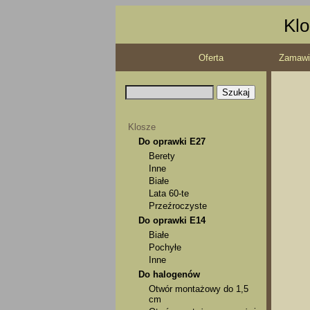
Klo
Oferta
Zamawi
Klosze
Do oprawki E27
Berety
Inne
Białe
Lata 60-te
Przeźroczyste
Do oprawki E14
Białe
Pochyłe
Inne
Do halogenów
Otwór montażowy do 1,5
cm