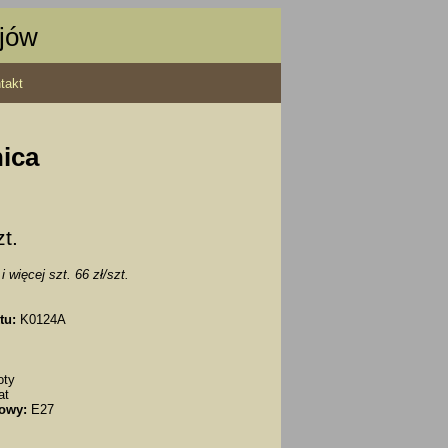
ajów
takt
ica
zt.
i więcej szt. 66 zł/szt.
tu:
K0124A
oty
at
owy:
E27