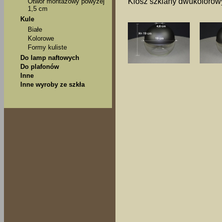
Klosz szklany dwukolorow
Otwór montażowy powyżej
1,5 cm
Kule
Białe
Kolorowe
Formy kuliste
Do lamp naftowych
Do plafonów
Inne
Inne wyroby ze szkła