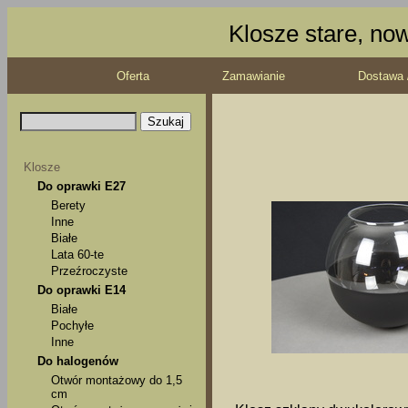
Klosze stare, no
Oferta
Zamawianie
Dostawa 
Klosze
Do oprawki E27
Berety
Inne
Białe
Lata 60-te
Przeźroczyste
Do oprawki E14
Białe
Pochyłe
Inne
Do halogenów
Otwór montażowy do 1,5
cm