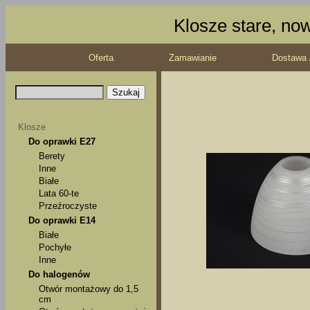
Klosze stare, no
Oferta
Zamawianie
Dostawa 
Klosze
Do oprawki E27
Berety
Inne
Białe
Lata 60-te
Przeźroczyste
Do oprawki E14
Białe
Pochyłe
Inne
Do halogenów
Otwór montażowy do 1,5
cm