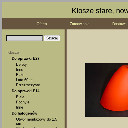
Klosze stare, no
Oferta
Zamawianie
Dostawa 
Klosze
Do oprawki E27
Berety
Inne
Białe
Lata 60-te
Przeźroczyste
Do oprawki E14
Białe
Pochyłe
Inne
Do halogenów
Otwór montażowy do 1,5
cm