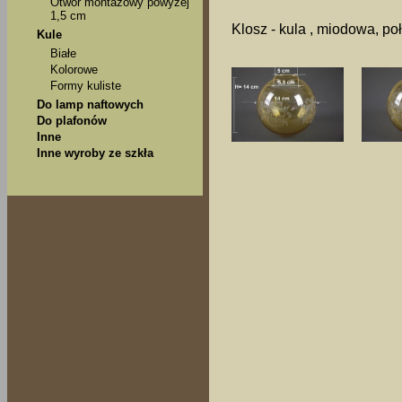
Otwór montażowy powyżej
1,5 cm
Klosz - kula , miodowa, po
Kule
Białe
Kolorowe
Formy kuliste
Do lamp naftowych
Do plafonów
Inne
Inne wyroby ze szkła