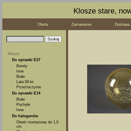
Klosze stare, no
Oferta
Zamawianie
Dostawa 
Klosze
Do oprawki E27
Berety
Inne
Białe
Lata 60-te
Przeźroczyste
Do oprawki E14
Białe
Pochyłe
Inne
Do halogenów
Otwór montażowy do 1,5
cm