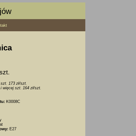
ajów
takt
ica
 szt.
szt. 173 zł/szt.
i więcej szt. 164 zł/szt.
tu:
K0008C
y
at
owy:
E27