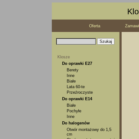
Klo
Oferta
Zamawi
Klosze
Do oprawki E27
Berety
Inne
Białe
Lata 60-te
Przeźroczyste
Do oprawki E14
Białe
Pochyłe
Inne
Do halogenów
Otwór montażowy do 1,5
cm