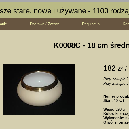
sze stare, nowe i używane - 1100 rodz
anie
Dostawa / Zwroty
Regulamin
Kon
K0008C - 18 cm średn
182 zł
/
Przy zakupie 2 
Przy zakupie 3 
Numer produk
Stan:
10 szt.
Waga:
520 g
Kolor:
kremow
Wykonanie:
m
Otwór montaż