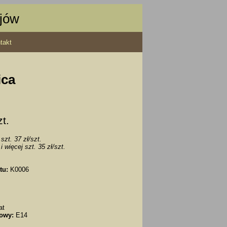
ajów
takt
ica
zt.
szt. 37 zł/szt.
i więcej szt. 35 zł/szt.
tu:
K0006
at
owy:
E14