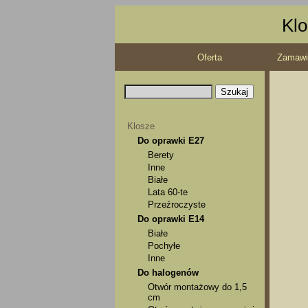
Klo
Oferta
Zamawi
Klosze
Do oprawki E27
Berety
Inne
Białe
Lata 60-te
Przeźroczyste
Do oprawki E14
Białe
Pochyłe
Inne
Do halogenów
Otwór montażowy do 1,5
cm