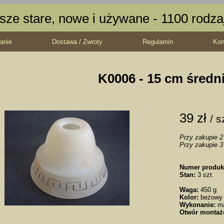
sze stare, nowe i używane - 1100 rodz
anie
Dostawa / Zwroty
Regulamin
Kon
K0006 - 15 cm średn
39 zł
/ s
Przy zakupie 2 
Przy zakupie 3 
Numer produk
Stan:
3 szt.
Waga:
450 g
Kolor:
beżowy
Wykonanie:
m
Otwór montaż