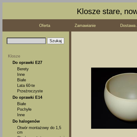
Klosze stare, no
Oferta
Zamawianie
Dostawa 
Klosze
Do oprawki E27
Berety
Inne
Białe
Lata 60-te
Przeźroczyste
Do oprawki E14
Białe
Pochyłe
Inne
Do halogenów
Otwór montażowy do 1,5
cm