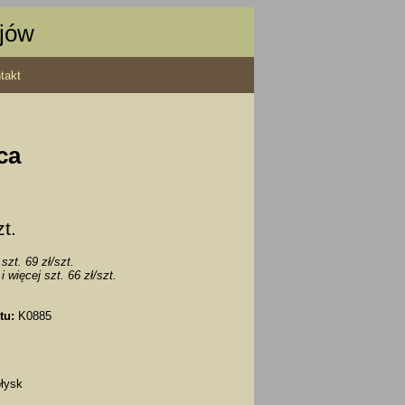
ajów
takt
ca
zt.
szt. 69 zł/szt.
i więcej szt. 66 zł/szt.
tu:
K0885
łysk