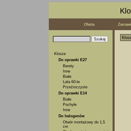
Klo
Oferta
Zamawi
Klos
Klosze
Do oprawki E27
Berety
Inne
Białe
Lata 60-te
Przeźroczyste
Do oprawki E14
Białe
Pochyłe
Inne
Do halogenów
Otwór montażowy do 1,5
cm