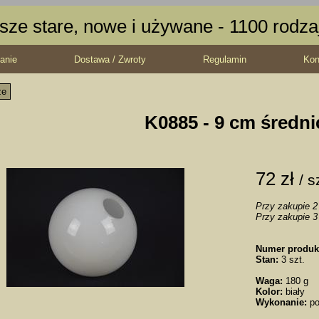
sze stare, nowe i używane - 1100 rodz
anie
Dostawa / Zwroty
Regulamin
Kon
ze
K0885 - 9 cm średni
72 zł
/ s
Przy zakupie 2 
Przy zakupie 3 
Numer produk
Stan:
3 szt.
Waga:
180 g
Kolor:
biały
Wykonanie:
po