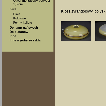
Otwór montażowy powyżej
1,5 cm
Kule
Klosz żyrandolowy, połysk
Białe
Kolorowe
Formy kuliste
Do lamp naftowych
Do plafonów
Inne
Inne wyroby ze szkła