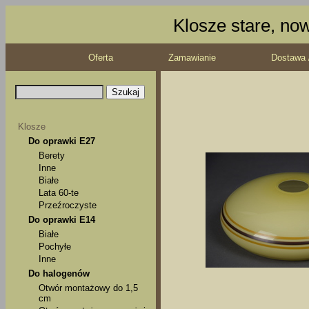
Klosze stare, no
Oferta
Zamawianie
Dostawa 
Klosze
Do oprawki E27
Berety
Inne
Białe
Lata 60-te
Przeźroczyste
Do oprawki E14
Białe
Pochyłe
Inne
Do halogenów
Otwór montażowy do 1,5
cm