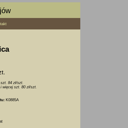
ajów
takt
ica
zt.
szt. 84 zł/szt.
i więcej szt. 80 zł/szt.
tu:
K0885A
at