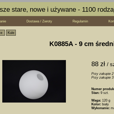
sze stare, nowe i używane - 1100 rodz
anie
Dostawa / Zwroty
Regulamin
Kon
ze
Kule
K0885A - 9 cm średn
88 zł
/ s
Przy zakupie 2 
Przy zakupie 3 
Numer produk
Stan:
9 szt.
Waga:
120 g
Kolor:
biały
Wykonanie:
m